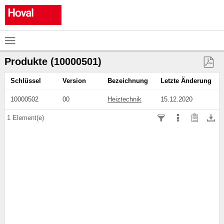

Produkte (10000501)

Schlüssel
Version
Bezeichnung
Letzte Änderung
10000502
00
Heiztechnik
15.12.2020




1
Element(e)